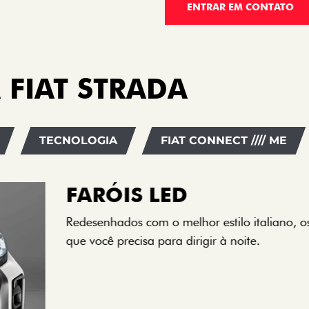
ENTRAR EM CONTATO
 FIAT STRADA
TECNOLOGIA
FIAT CONNECT //// ME
O VERDADEIR
PORTAS
Todo mundo pode viajar co
cabine dupla de 5 lugares 