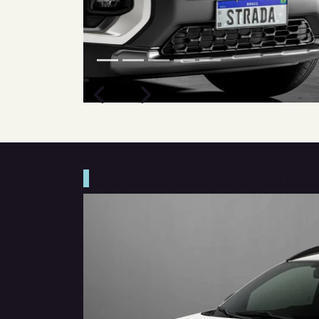
Próximo
Previous
Next
Espaço e conforto
A SUA FIAT S