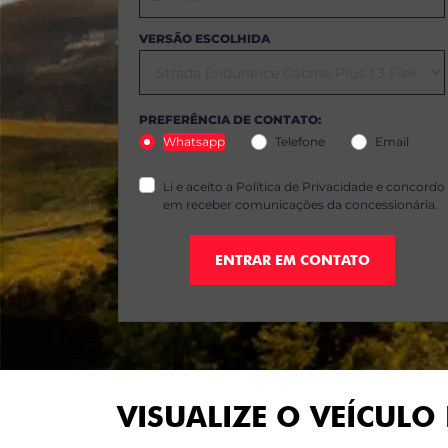
VERSÃO ESCOLHIDA
PREFERÊNCIA DE CONTATO:
Whatsapp
Telefone
Email
Li e aceito a
Política de Privacidade
e concordo
em receber comunicações da concessionária.
ENTRAR EM CONTATO
VISUALIZE O VEÍCULO 