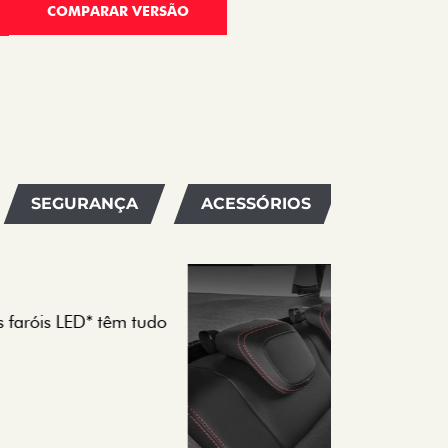
COMPARAR VERSÃO
SEGURANÇA
ACESSÓRIOS
SERVIÇ
O 5 LUGARES E 4
nfortável na Fiat Strada, que conta com
e 4 portas.