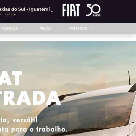
xias do Sul - Iguatemi
ra cidade
S-VENDAS
PEÇAS
CONTATO