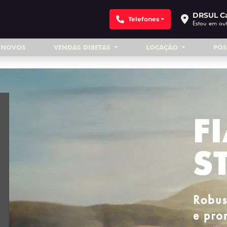
DRSUL Ca
Telefones
Estou em out
INOVOS
VENDAS DIRETAS
LOCAÇÃO
PÓ