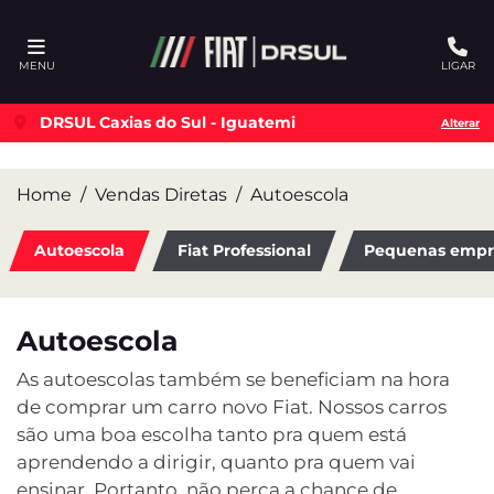
Ativar a compatibilidade com o leitor de tela
MENU
LIGAR
DRSUL Caxias do Sul - Iguatemi
Alterar
Home
Vendas Diretas
Autoescola
Autoescola
Fiat Professional
Pequenas empr
Autoescola
As autoescolas também se beneficiam na hora
de comprar um carro novo Fiat. Nossos carros
são uma boa escolha tanto pra quem está
aprendendo a dirigir, quanto pra quem vai
ensinar. Portanto, não perca a chance de