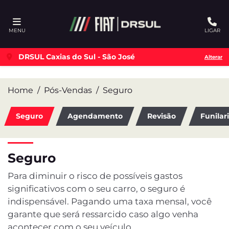
Ativar a compatibilidade com o leitor de tela
MENU
LIGAR
DRSUL Caxias do Sul - São José
Alterar
Home
Pós-Vendas
Seguro
Seguro
Agendamento
Revisão
Funilar
Seguro
Para diminuir o risco de possíveis gastos
significativos com o seu carro, o seguro é
indispensável. Pagando uma taxa mensal, você
garante que será ressarcido caso algo venha
acontecer com o seu veículo.