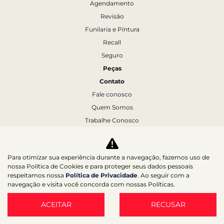
Agendamento
Revisão
Funilaria e Pintura
Recall
Seguro
Peças
Contato
Fale conosco
Quem Somos
Trabalhe Conosco
Agende um test-drive
Política de Privacidade
Para otimizar sua experiência durante a navegação, fazemos uso de
nossa Política de Cookies e para proteger seus dados pessoais
respeitamos nossa
Política de Privacidade
. Ao seguir com a
Desacelere. Seu bem maior é a vida.
navegação e visita você concorda com nossas Políticas.
ACEITAR
RECUSAR
Desenvolvido pela DEALERSPACE ® Direitos Reservados.