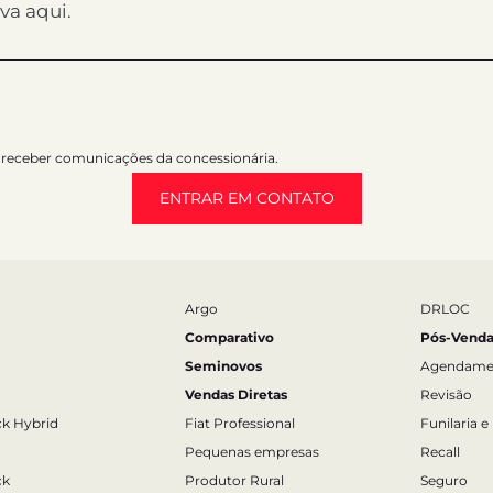
receber comunicações da concessionária.
ENTRAR EM CONTATO
Argo
DRLOC
Comparativo
Pós-Venda
Seminovos
Agendame
Vendas Diretas
Revisão
ck Hybrid
Fiat Professional
Funilaria e
Pequenas empresas
Recall
ck
Produtor Rural
Seguro