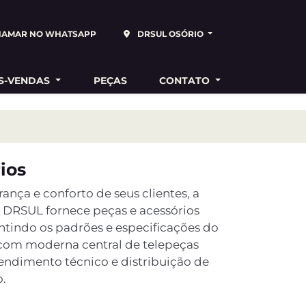
HAMAR NO WHATSAPP
DRSUL OSÓRIO
S-VENDAS
PEÇAS
CONTATO
ios
nça e conforto de seus clientes, a
 DRSUL fornece peças e acessórios
antindo os padrões e especificações do
 com moderna central de telepeças
tendimento técnico e distribuição de
o.