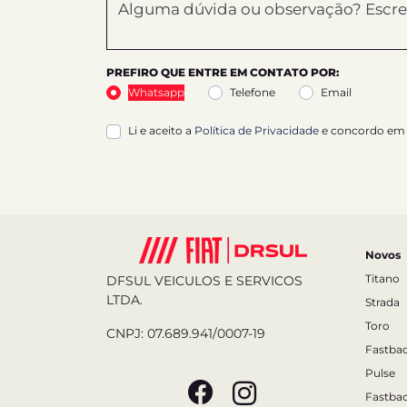
PREFIRO QUE ENTRE EM CONTATO POR:
Whatsapp
Telefone
Email
Li e aceito a
Política de Privacidade
e concordo em 
Novos
Titano
DFSUL VEICULOS E SERVICOS
LTDA.
Strada
Toro
CNPJ: 07.689.941/0007-19
Fastba
Pulse
Fastba