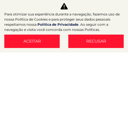
Agende um test-drive
Política de Privacidade
Para otimizar sua experiência durante a navegação, fazemos uso de
nossa Política de Cookies e para proteger seus dados pessoais
respeitamos nossa
Política de Privacidade
. Ao seguir com a
Desacelere. Seu bem maior é a vida.
navegação e visita você concorda com nossas Políticas.
ACEITAR
RECUSAR
Desenvolvido pela DEALERSPACE ® Direitos Reservados.