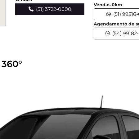
Vendas 0km
(51) 3722-0600
(51) 99516
Agendamento de se
(54) 99182
 360°