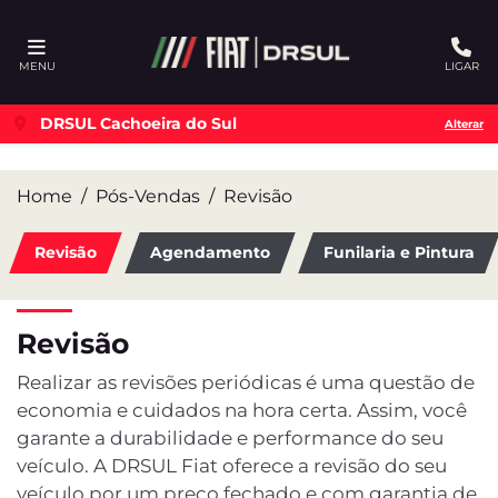
Ativar a compatibilidade com o leitor de tela
MENU
LIGAR
DRSUL Cachoeira do Sul
Alterar
Home
Pós-Vendas
Revisão
Revisão
Agendamento
Funilaria e Pintura
Revisão
Realizar as revisões periódicas é uma questão de
economia e cuidados na hora certa. Assim, você
garante a durabilidade e performance do seu
veículo. A DRSUL Fiat oferece a revisão do seu
veículo por um preço fechado e com garantia de