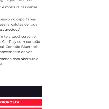
egulagem de altura
o e moldura nas caixas
esivo no capo, faixas
seira, calotas de roda
escurecidos)
om tela touchscreen e
e Car Play com conexão
nal, Conexão Bluetooth,
onhecimento de voz
mando para abertura e
os
 PROPOSTA