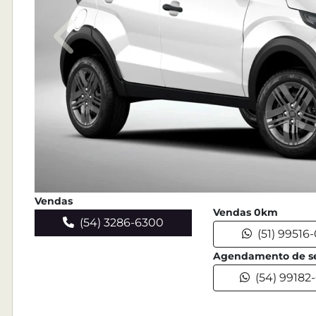
Anterior
Vendas
Vendas 0km
(54) 3286-6300
(51) 99516
Agendamento de se
(54) 99182