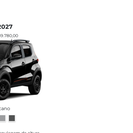
2027
89.780,00
cano