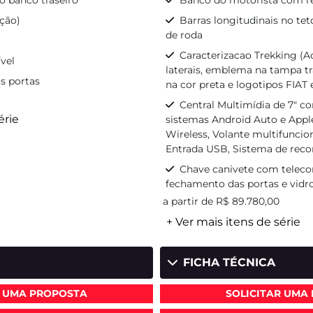
o banco traseiro
Banco do motorista com r
ção)
Barras longitudinais no tet
de roda
Caracterizacao Trekking (Ad
vel
laterais, emblema na tampa tra
s portas
na cor preta e logotipos FIAT 
Central Multimídia de 7" c
érie
sistemas Android Auto e Appl
Wireless, Volante multifuncio
Entrada USB, Sistema de rec
Chave canivete com teleco
fechamento das portas e vidr
a partir de R$ 89.780,00
+ Ver mais itens de série
FICHA TÉCNICA
R UMA PROPOSTA
SOLICITAR UMA