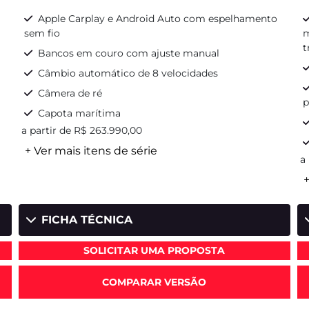
Apple Carplay e Android Auto com espelhamento
sem fio
m
t
Bancos em couro com ajuste manual
Câmbio automático de 8 velocidades
Câmera de ré
p
Capota marítima
a partir de R$ 263.990,00
+ Ver mais itens de série
a
+
FICHA TÉCNICA
SOLICITAR UMA PROPOSTA
COMPARAR VERSÃO