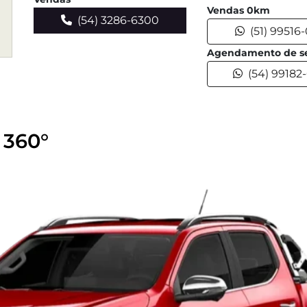
Vendas 0km
(54) 3286-6300
(51) 99516
Agendamento de se
(54) 99182
 360°