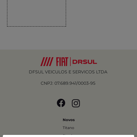
DFSUL VEICULOS E SERVICOS LTDA
CNPJ: 07.689.941/0003-95
Novos
Titano
Strada