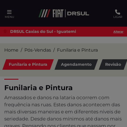
Ativar a compatibilidade com o leitor de tela
MENU
LIGAR
DRSUL Caxias do Sul - Iguatemi
Alterar
Home
Pós-Vendas
Funilaria e Pintura
Funilaria e Pintura
Agendamento
Revisão
Funilaria e Pintura
Amassados e danos na lataria ocorrem com
frequência nas ruas. Estes danos acontecem das
mais diversas maneiras e em diferentes níveis de
seriedade. Desde danos mínimos até danos mais
graves. Pensando nos clientes que passam por