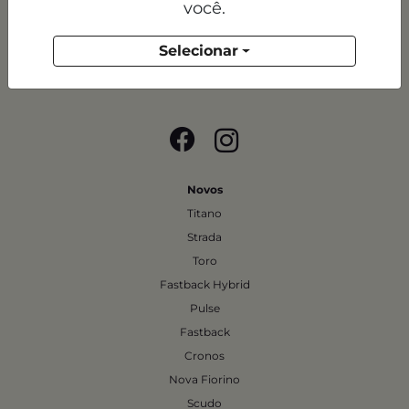
você.
DFSUL VEICULOS E SERVICOS LTDA
Selecionar
CNPJ: 07.689.941/0003-95
Novos
Titano
Strada
Toro
Fastback Hybrid
Pulse
Fastback
Cronos
Nova Fiorino
Scudo