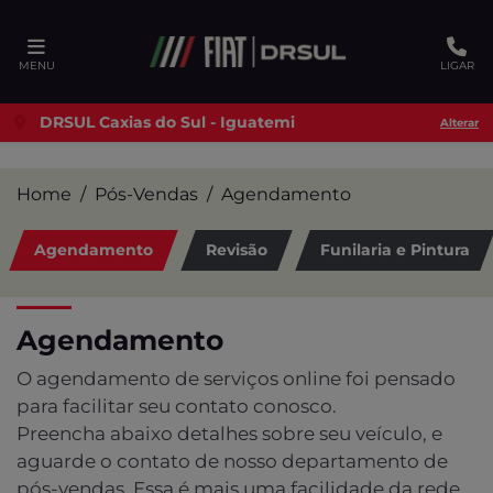
Ativar a compatibilidade com o leitor de tela
MENU
LIGAR
DRSUL Caxias do Sul - Iguatemi
Alterar
Home
Pós-Vendas
Agendamento
Agendamento
Revisão
Funilaria e Pintura
Agendamento
O agendamento de serviços online foi pensado
para facilitar seu contato conosco.
Preencha abaixo detalhes sobre seu veículo, e
aguarde o contato de nosso departamento de
pós-vendas. Essa é mais uma facilidade da rede