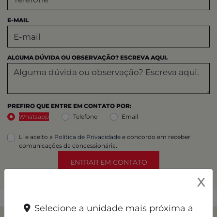
E-MAIL
ALGUMA DÚVIDA OU OBSERVAÇÃO? ESCREVA AQUI.
PREFIRO QUE ENTRE EM CONTATO POR:
Whatsapp
Telefone
Email
Li e aceito a
Política de Privacidade
e concordo em receber
comunicações da concessionária.
ENTRAR EM CONTATO
X
Selecione a unidade mais próxima a