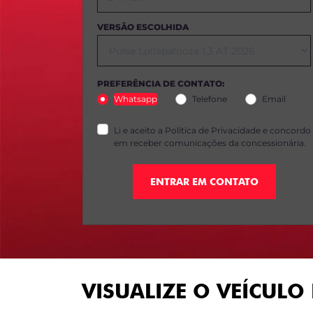
VERSÃO ESCOLHIDA
PREFERÊNCIA DE CONTATO:
Whatsapp
Telefone
Email
Li e aceito a
Política de Privacidade
e concordo
em receber comunicações da concessionária.
ENTRAR EM CONTATO
VISUALIZE O VEÍCULO 