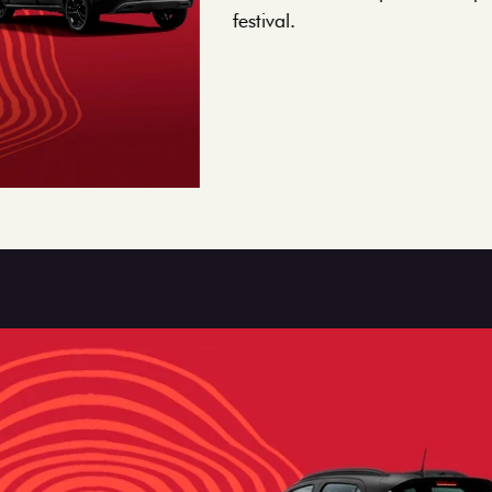
com ainda mais estilo.
 o seu ritmo
TRADA POR TODOS OS