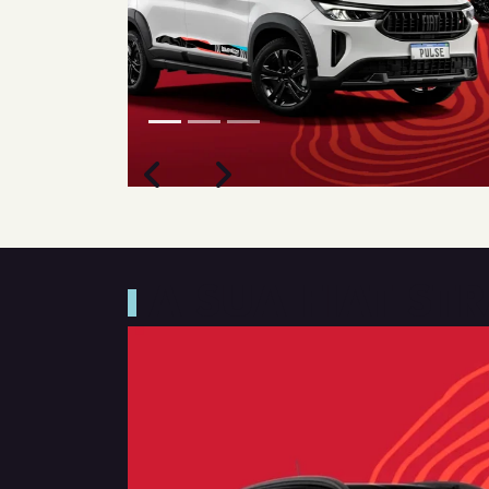
Próximo
Previous
Next
Tecnologia que acompanha
A SUA FIAT S