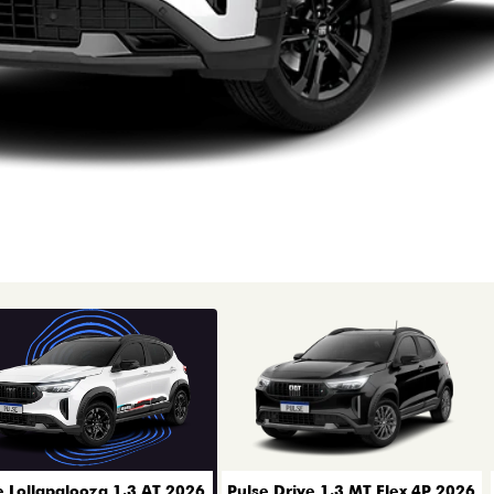
rior
e Lollapalooza 1.3 AT 2026
Pulse Drive 1.3 MT Flex 4P 2026