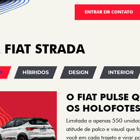
ENTRAR EM CONTATO
 FIAT STRADA
A
HÍBRIDOS
DESIGN
INTERIOR
VISUAL COM 
Se liga no que compõe a ide
numerada, adesivo lateral 
exclusividade, enquanto os 
rodas de liga-leve aro 16”