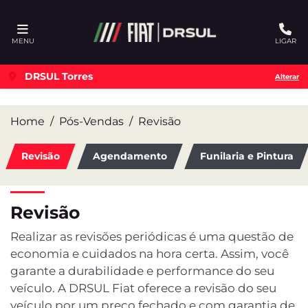
Ativar a compatibilidade com o leitor de tela
MENU
LIGAR
DRSUL Torres
Alterar
Home
Pós-Vendas
Revisão
Revisão
Agendamento
Funilaria e Pintura
Revisão
Realizar as revisões periódicas é uma questão de
economia e cuidados na hora certa. Assim, você
garante a durabilidade e performance do seu
veículo. A DRSUL Fiat oferece a revisão do seu
veículo por um preço fechado e com garantia de