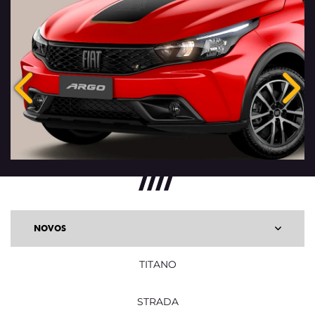
Anterior
Pró
NOVOS
TITANO
STRADA