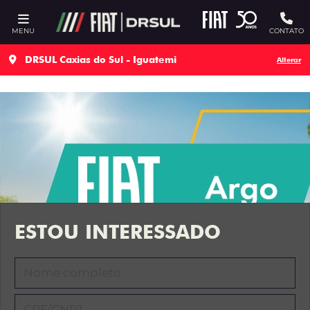
Ativar a compatibilidade com o leitor de tela
MENU
CONTATO
DRSUL Caxias do Sul - Iguatemi
Alterar
ESTOU INTERESSADO