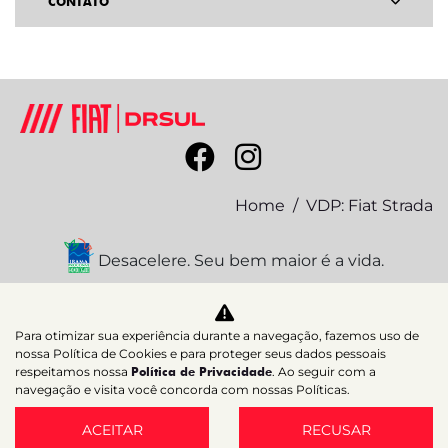
CONTATO
Home
VDP: Fiat Strada
Desacelere. Seu bem maior é a vida.
Para otimizar sua experiência durante a navegação, fazemos uso de
nossa Política de Cookies e para proteger seus dados pessoais
DFSUL VEICULOS E SERVICOS LTDA
respeitamos nossa
Política de Privacidade
. Ao seguir com a
07.689.941/0003-95
navegação e visita você concorda com nossas Políticas.
ACEITAR
RECUSAR
Desenvolvido pela DEALERSPACE ® Direitos Reservados.