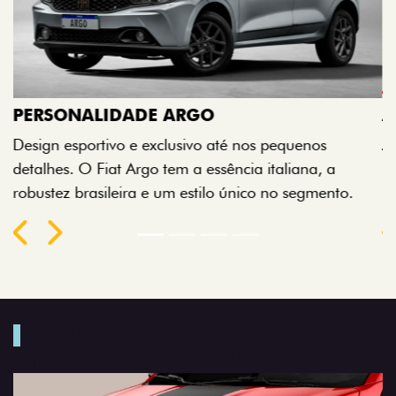
ACABAMENTO E DESIGN INTERNO
A flag italiana e o novo logo Fiat também aparecem
no interior do carro, que possui acabamento
impecável e detalhes escurecidos.
Próximo
Previous
Next
Conjunto de luzes
A SUA FIAT STRADA POR
TODOS OS ÂNGULOS