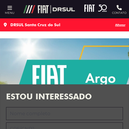
Ativar a compatibilidade com o leitor de tela
MENU
CONTATO
DRSUL Santa Cruz do Sul
Alterar
ESTOU INTERESSADO