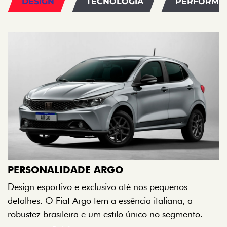
DESIGN
TECNOLOGIA
PERFORMA
A
A
PERSONALIDADE ARGO
n
Design esportivo e exclusivo até nos pequenos
i
detalhes. O Fiat Argo tem a essência italiana, a
robustez brasileira e um estilo único no segmento.