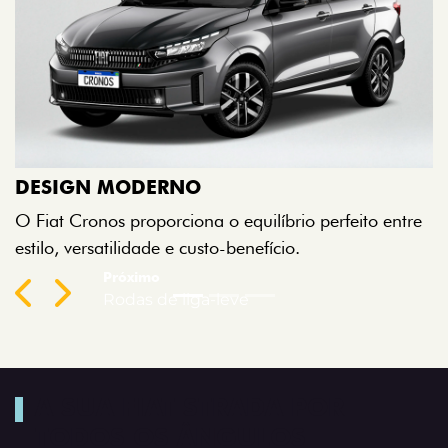
R
A
DESIGN MODERNO
a
O Fiat Cronos proporciona o equilíbrio perfeito entre
C
estilo, versatilidade e custo-benefício.
v
Previous
Next
A SUA FIAT STRADA POR
TODOS OS ÂNGULOS