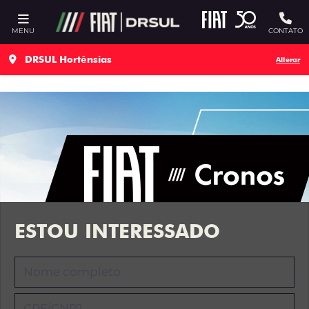
Ativar a compatibilidade com o leitor de tela
MENU
CONTATO
DRSUL Hortênsias
Alterar
ESTOU INTERESSADO