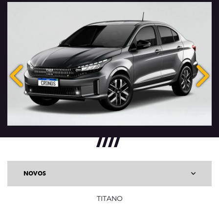
Anterior
Pró
NOVOS
TITANO