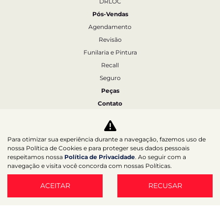
DRLOC
Pós-Vendas
Agendamento
Revisão
Funilaria e Pintura
Recall
Seguro
Peças
Contato
Fale conosco
Quem Somos
Para otimizar sua experiência durante a navegação, fazemos uso de
Trabalhe Conosco
nossa Política de Cookies e para proteger seus dados pessoais
respeitamos nossa
Política de Privacidade
. Ao seguir com a
Agende um test-drive
navegação e visita você concorda com nossas Políticas.
Política de Privacidade
ACEITAR
RECUSAR
Desacelere. Seu bem maior é a vida.