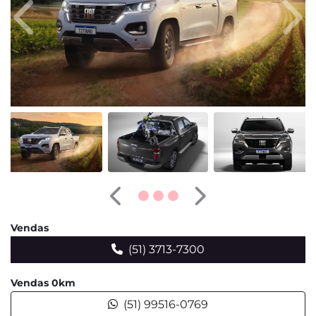
Anterior
Pró
Anterior
Próximo
Vendas
(51) 3713-7300
Vendas 0km
(51) 99516-0769