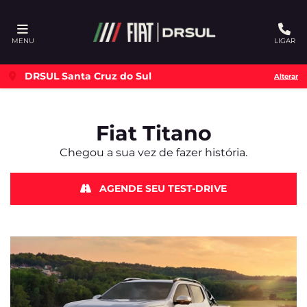
Ativar a compatibilidade com o leitor de tela
MENU
LIGAR
DRSUL Santa Cruz do Sul
Alterar
Fiat
Titano
Chegou a sua vez de fazer história.
AGENDE SEU TEST-DRIVE