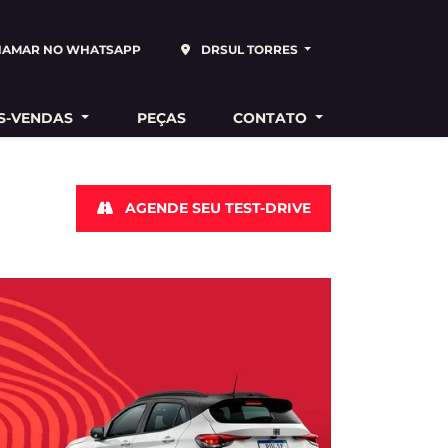
HAMAR NO WHATSAPP
DRSUL TORRES
S-VENDAS
PEÇAS
CONTATO
AGENDE SEU TEST-DRIVE