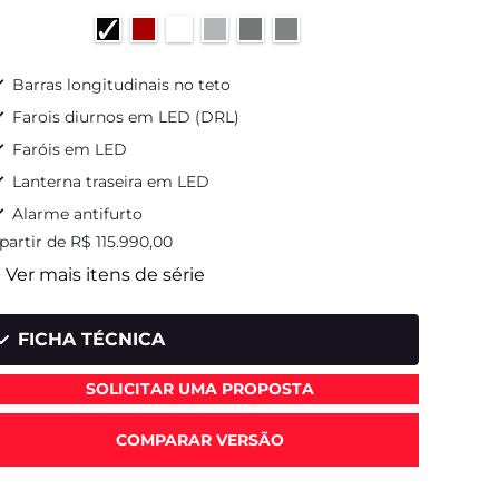
Brak
Barras longitudinais no teto
Barr
Farois diurnos em LED (DRL)
Roda 
Faróis em LED
Alar
Lanterna traseira em LED
ASR 
Alarme antifurto
a partir
 partir de R$ 115.990,00
+ Ver 
 Ver mais itens de série
FI
FICHA TÉCNICA
SOLICITAR UMA PROPOSTA
COMPARAR VERSÃO