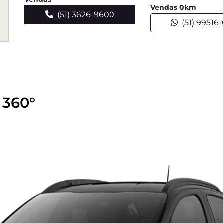
Vendas 0km
(51) 3626-9600
(51) 99516
 360°