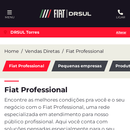
Ativar a compatibilidade com o leitor de tela
MENU
LIGAR
DRSUL Torres
Alterar
Home
Vendas Diretas
Fiat Professional
Fiat Professional
Pequenas empresas
Produt
Fiat Professional
Encontre as melhores condições pra você e o seu
negócio com o Fiat Professional, uma rede
especializada em atendimento para nosso
público profissional. Aqui você conta com
soluções pensadas especialmente para o seu