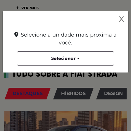
VER MAIS
X
FICHA TÉCNICA
Selecione a unidade mais próxima a
ENTRAR EM
COMPARAR
você.
VERSÃO
CONTATO
Selecionar
TUDO SOBRE A FIAT STRADA
DESTAQUES
HÍBRIDOS
DESIGN