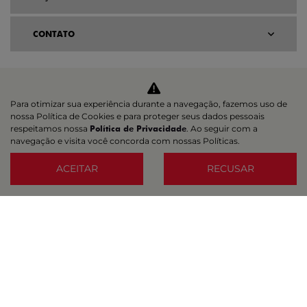
CONTATO
Para otimizar sua experiência durante a navegação, fazemos uso de
nossa Política de Cookies e para proteger seus dados pessoais
respeitamos nossa
Política de Privacidade
. Ao seguir com a
navegação e visita você concorda com nossas Políticas.
ACEITAR
RECUSAR
Home
VDP: Fiat Strada
Desacelere. Seu bem maior é a vida.
DFSUL VEICULOS E SERVICOS LTDA
07.689.941/0003-95