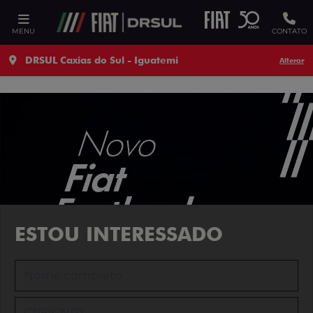
Ativar a compatibilidade com o leitor de tela
MENU
CONTATO
DRSUL Caxias do Sul - Iguatemi
Alterar
ESTOU INTERESSADO