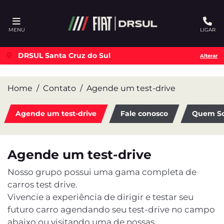
Ativar a compatibilidade com o leitor de tela
MENU
LIGAR
DRSUL Santa Cruz do Sul
Alterar
Home
Contato
Agende um test-drive
Agende um test-drive
Fale conosco
Quem S
Agende um test-drive
Nosso grupo possui uma gama completa de
carros test drive.
Vivencie a experiência de dirigir e testar seu
futuro carro agendando seu test-drive no campo
abaixo ou visitando uma de nossas