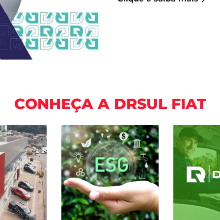
os
Pick-up
SUV
Sedan
Fur
FASTBACK HYBRID
MOBI
PULSE
FASTBACK