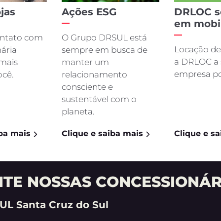
NOVA FIORINO
SCUDO
FALE CONOSCO
ções, por favor, preencha o formulário abaixo que entrar