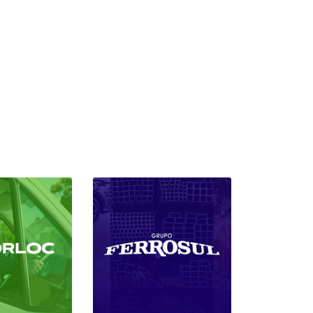
gão
Hatch
ARGO
STRADA