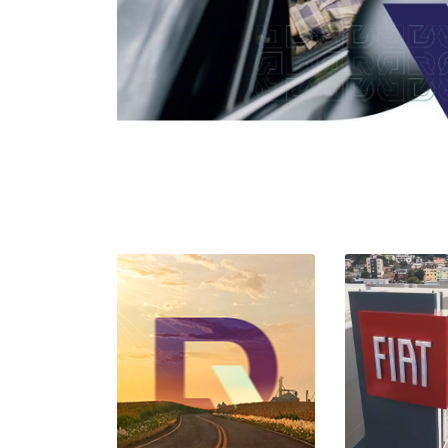
Todos os veícul
TITANO
CRONOS