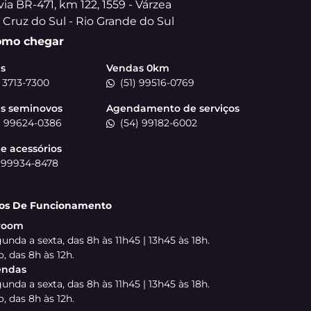
receber comunicações da concessionária.
ENTRAR EM CONTATO
CONHEÇA O GRUPO DRSUL
Com mais de 40 lojas e
país, o Grupo DRSUL é r
Brasil, unindo confia
atendimento. São milha
nossa paixão em atende
Grande do Sul, seguim