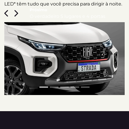
LED* têm tudo que você precisa para dirigir à noite.
T
q
Previous
Next
A SUA FIAT STRADA POR