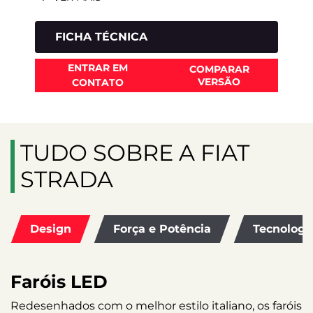
FICHA TÉCNICA
ENTRAR EM
COMPARAR
VERSÃO
CONTATO
TUDO SOBRE A FIAT
STRADA
Design
Força e Potência
Tecnologi
Faróis LED
O
p
Redesenhados com o melhor estilo italiano, os faróis