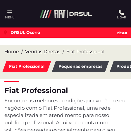
Ativar a compatibilidade com o leitor de tela
MENU
LIGAR
DRSUL Osório
Alterar
Home
Vendas Diretas
Fiat Professional
Fiat Professional
Pequenas empresas
Produt
Fiat Professional
Encontre as melhores condições pra você e o seu
negócio com o Fiat Professional, uma rede
especializada em atendimento para nosso
público profissional. Aqui você conta com
soluções pensadas especialmente para o seu