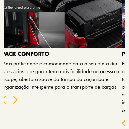
PACK OFF-ROAD
Prepare sua picape para qualquer desafio. O Pack
off-road combina engate de reboque para até 3,5
toneladas, alargadores de para-lamas e overbumper,
oferecendo mais capacidade de reboque, proteção
extra para a carroceria e um visual ainda mais
imponente para enfrentar qualquer terreno com
confiança.
Próximo
Previous
Next
Pack tecnologia