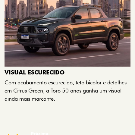
ADESIVOS ESTILIZADOS
Os adesivos aplicados no capô e nas laterais
reforçam a identidade única dessa edição para lá de
comemorativa.
Próximo
Previous
Next
Tecnologia de série