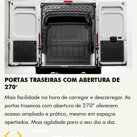
A
M
PORTAS TRASEIRAS COM ABERTURA DE
a
270°
a
Mais facilidade na hora de carregar e descarregar. As
t
portas traseiras com abertura de 270° oferecem
acesso ampliado e prático, mesmo em espaços
apertados. Mais agilidade para o seu dia a dia.
Previous
Next